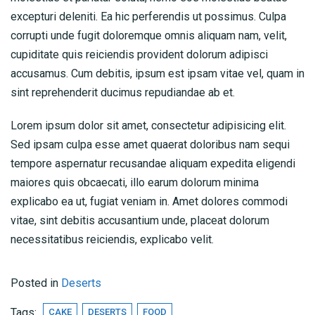
excepturi deleniti. Ea hic perferendis ut possimus. Culpa
corrupti unde fugit doloremque omnis aliquam nam, velit,
cupiditate quis reiciendis provident dolorum adipisci
accusamus. Cum debitis, ipsum est ipsam vitae vel, quam in
sint reprehenderit ducimus repudiandae ab et.
Lorem ipsum dolor sit amet, consectetur adipisicing elit.
Sed ipsam culpa esse amet quaerat doloribus nam sequi
tempore aspernatur recusandae aliquam expedita eligendi
maiores quis obcaecati, illo earum dolorum minima
explicabo ea ut, fugiat veniam in. Amet dolores commodi
vitae, sint debitis accusantium unde, placeat dolorum
necessitatibus reiciendis, explicabo velit.
Posted in
Deserts
RESERVE A TABLE
Tags:
CAKE
DESERTS
FOOD